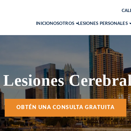
CAL
INICIO
NOSOTROS
LESIONES PERSONALES
ACERCA DE NOSOTROS
DALLAS
NUESTROS ABOGADOS
FORT WORTH
NUESTROS RESULTADOS
AUSTIN
TESTIMONIOS
Lesiones Cerebral
OBTÉN UNA CONSULTA GRATUITA