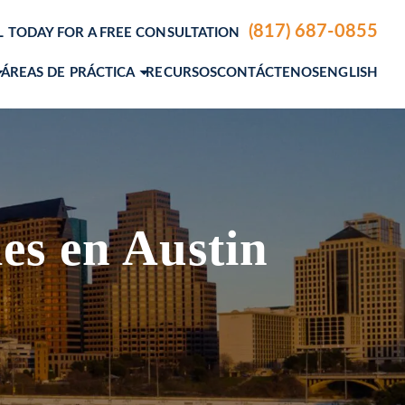
(817) 687-0855
L TODAY FOR A FREE CONSULTATION
ÁREAS DE PRÁCTICA
RECURSOS
CONTÁCTENOS
ENGLISH
ACCIDENTES DE AUTO
ACCIDENTES DE CAMIÓN
ACCIDENTES LABORALES
ACCIDENTES DE MOTOCICLETA
es en Austin
LESIONES CEREBRALES
MUERTE POR NEGLIGENCIA
VER MÁS +