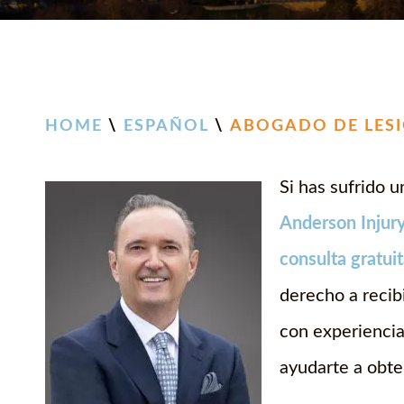
HOME
\
ESPAÑOL
\
ABOGADO DE LESI
Si has sufrido 
Anderson Injur
consulta gratui
derecho a reci
con experiencia
ayudarte a obt